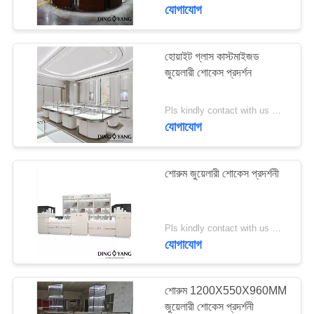
যোগাযোগ
গুণমান
নিয়ন্ত্রণ
হোয়াইট গ্লাস কাস্টমাইজড
জুয়েলারী শোকেস প্রদর্শন
একটি
Pls kindly contact with us MOQ:1 দোকান বা 5 সেট / বিউটি জুয়েলারি শোকেস ডিজাইন
উদ্ধৃতি
যোগাযোগ
অনুরোধ
করুন
শোরুম জুয়েলারী শোকেস প্রদর্শনী
COMPANY
Pls kindly contact with us MOQ:1 দোকান বা 5 সেট / জুয়েলারি শোকেস ডিজাইন আসবাবপত্র
NEWS
যোগাযোগ
সাইট
শোরুম 1200X550X960MM
ম্যাপ
জুয়েলারী শোকেস প্রদর্শনী