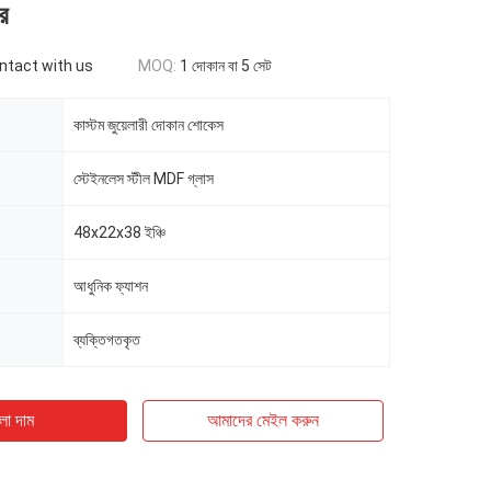
ে
ontact with us
MOQ:
1 দোকান বা 5 সেট
কাস্টম জুয়েলারী দোকান শোকেস
স্টেইনলেস স্টীল MDF গ্লাস
48x22x38 ইঞ্চি
আধুনিক ফ্যাশন
ব্যক্তিগতকৃত
ো দাম
আমাদের মেইল ​​করুন