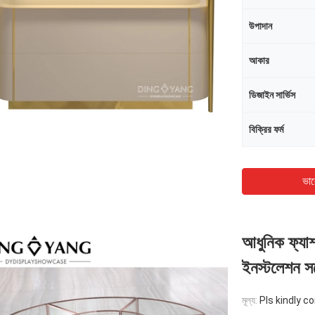
উপাদান
আকার
ডিজাইন সার্ভিস
বিক্রির ফর্ম
ভাল
আধুনিক ফ্যাশ
ইনস্টলেশন স
মূল্য:
Pls kindly c