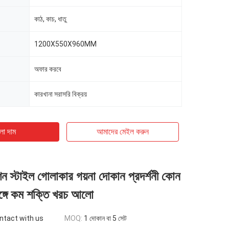
কাঠ, কাচ, ধাতু
1200X550X960MM
অফার করবে
কারখানা সরাসরি বিক্রয়
ো দাম
আমাদের মেইল ​​করুন
ন স্টাইল গোলাকার গয়না দোকান প্রদর্শনী কোন
ঙ্গে কম শক্তি খরচ আলো
ontact with us
MOQ:
1 দোকান বা 5 সেট