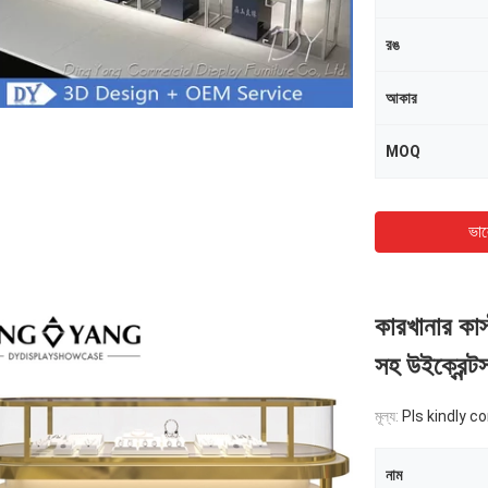
রঙ
আকার
MOQ
ভাল
কারখানার কাস
সহ উইক্রেন্ট
মূল্য:
Pls kindly c
নাম