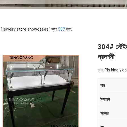
র্ড [ jewelry store showcases ] ম্যাচ
587
পণ্য.
304# স্টেইনল
প্রদর্শনী
মূল্য:
Pls kindly c
নাম
উপাদান
আকার