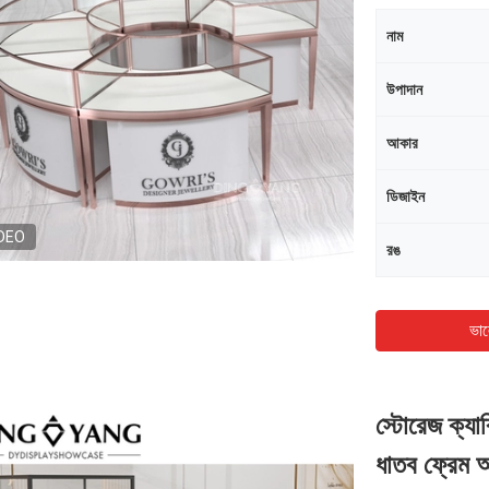
নাম
উপাদান
আকার
ডিজাইন
DEO
রঙ
ভাল
স্টোরেজ ক্যা
ধাতব ফ্রেম 