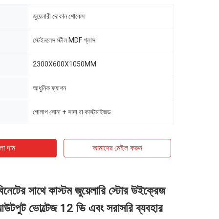
জুয়েলারী দোকান শোকেস
স্টেইনলেস স্টীল MDF গ্লাস
2300X600X1050MM
আধুনিক ফ্যাশন
গোলাপ সোনা + সাদা বা কাস্টমাইজড
ো দাম
আমাদের মেইল ​​করুন
বিনেটের সাথে কাস্টম জুয়েলারি স্টোর উইক্রেজ
আউটপুট ভোল্টেজ 12 ভি এবং সরাসরি ব্যবহার