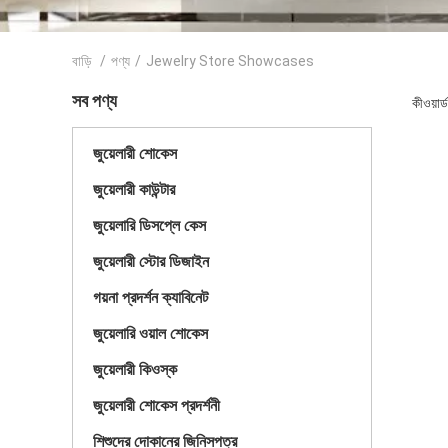
বাড়ি
/
পণ্য
/
Jewelry Store Showcases
সব পণ্য
কীওয়া
জুয়েলারী শোকেস
জুয়েলারী কাউন্টার
জুয়েলারি ডিসপ্লে কেস
জুয়েলারী স্টোর ডিজাইন
গয়না প্রদর্শন ক্যাবিনেট
জুয়েলারি ওয়াল শোকেস
জুয়েলারী কিওস্ক
জুয়েলারী শোকেস প্রদর্শনী
শিশুদের দোকানের জিনিসপত্র