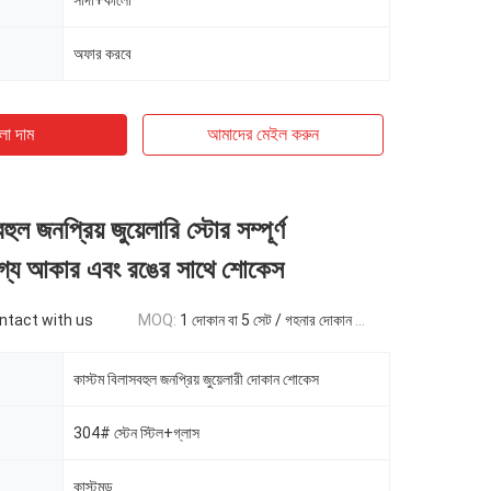
সাদা+কালো
অফার করবে
ো দাম
আমাদের মেইল ​​করুন
ুল জনপ্রিয় জুয়েলারি স্টোর সম্পূর্ণ
গ্য আকার এবং রঙের সাথে শোকেস
ontact with us
MOQ:
1 দোকান বা 5 সেট / গহনার দোকান আসবাবপত্র
কাস্টম বিলাসবহুল জনপ্রিয় জুয়েলারী দোকান শোকেস
304# স্টেন স্টিল+গ্লাস
কাস্টমড