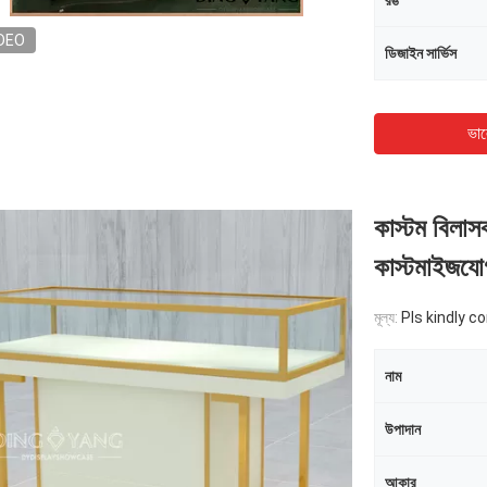
রঙ
DEO
ডিজাইন সার্ভিস
ভাল
কাস্টম বিলাসবহ
কাস্টমাইজযো
মূল্য:
Pls kindly c
নাম
উপাদান
আকার