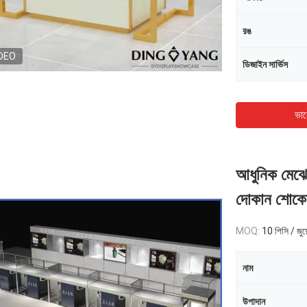
রঙ
DEO
ডিজাইন সার্ভিস
ভাল
আধুনিক মেঝে স্
দোকান শোক
MOQ:
10 পিসি / জুয
নাম
উপাদান