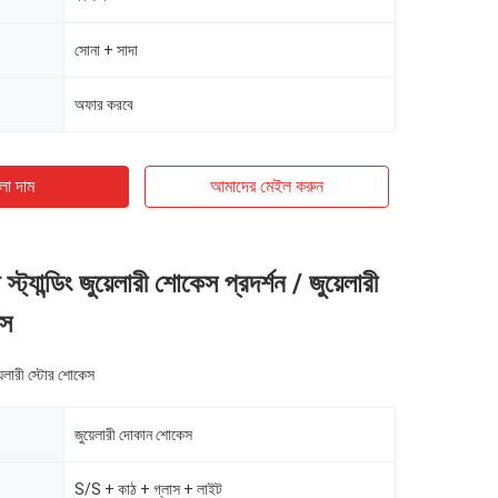
সোনা + সাদা
অফার করবে
ো দাম
আমাদের মেইল ​​করুন
ট্যান্ডিং জুয়েলারী শোকেস প্রদর্শন / জুয়েলারী
েস
়েলারী স্টোর শোকেস
জুয়েলারী দোকান শোকেস
S/S + কাঠ + গ্লাস + লাইট