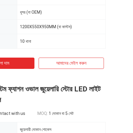
ধূসর (বা OEM)
1200X550X950MM (বা কাস্টম)
10 খানা
ো দাম
আমাদের মেইল ​​করুন
্টম ফ্যাশন ওভাল জুয়েলারি স্টোর LED লাইট
স
ontact with us
MOQ:
1 দোকান বা 5 সেট
জুয়েলারী দোকান শোকেস