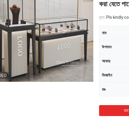
করা যেতে পার
মূল্য:
Pls kindly c
নাম
উপাদান
আকার
ডিজাইন
DEO
রঙ
ভাল