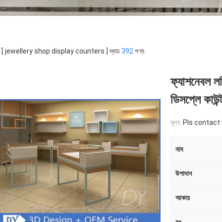
র্ড [ jewellery shop display counters ] ম্যাচ
392
পণ্য.
ফ্যাশনেবল লক
ডিসপ্লে কাউন্
মূল্য:
Pls contact with us 
নাম
উপাদান
আকার