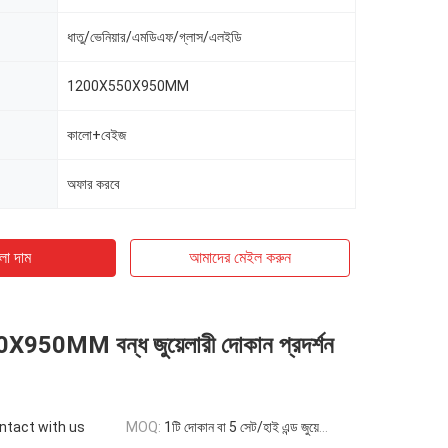
ধাতু/ভেনিয়ার/এমডিএফ/গ্লাস/এলইডি
1200X550X950MM
কালো+বেইজ
অফার করবে
ো দাম
আমাদের মেইল ​​করুন
50MM বন্ধ জুয়েলারী দোকান প্রদর্শন
ontact with us
MOQ:
1টি দোকান বা 5 সেট/হাই এন্ড জুয়েলারি ডিসপ্লে কাউন্টার