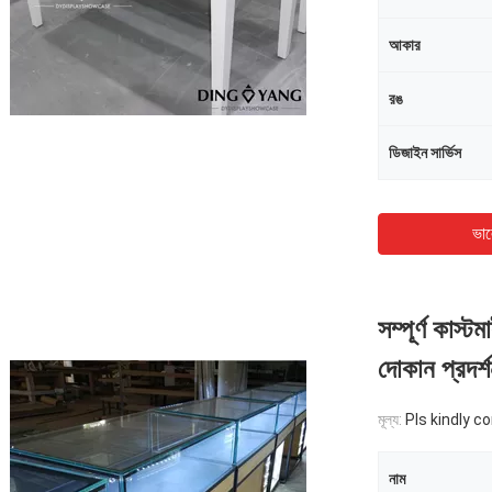
আকার
রঙ
ডিজাইন সার্ভিস
ভাল
সম্পূর্ণ ক
দোকান প্রদর্শ
মূল্য:
Pls kindly c
নাম