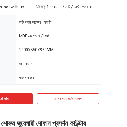
ontact with us
MOQ:
1 দোকান বা 5 সেট / কাঠের গহনা কাউন্টার প্রদর্শন
কাঠ গহনা কাউন্টার প্রদর্শন
MDF কাঠ/গ্লাস/Led
1200X550X960MM
সাদা কালো
অফার করবে
ো দাম
আমাদের মেইল ​​করুন
োরুম জুয়েলারী দোকান প্রদর্শন কাউন্টার