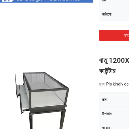
রঙ
কাঠামো
ভাল
ধাতু 1200X
কাউন্টার
মূল্য:
Pls kindly c
নাম
উপাদান
আকার