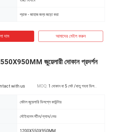
ইচ্ছা হিসাবে
প্রাক - জাহাজ জন্য জড়ো করা
ো দাম
আমাদের মেইল ​​করুন
550X950MM জুয়েলারী দোকান প্রদর্শন
ontact with us
MOQ:
1 দোকান বা 5 সেট /ধাতু গহনা ডিসপ্লে কাউন্টার
মেটাল জুয়েলারি ডিসপ্লে কাউন্টার
স্টেইনলেস স্টীল/গ্লাস/লেড
1200X550X950MM