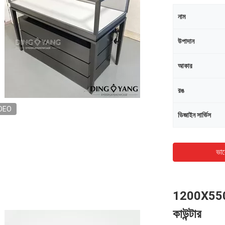
নাম
উপাদান
আকার
রঙ
DEO
ডিজাইন সার্ভিস
ভাল
1200X550X9
কাউন্টার