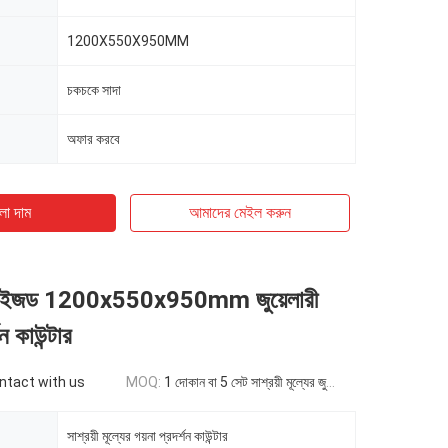
1200X550X950MM
চকচকে সাদা
অফার করবে
ো দাম
আমাদের মেইল ​​করুন
াস্টমাইজড 1200x550x950mm জুয়েলারী
ন কাউন্টার
ontact with us
MOQ:
1 দোকান বা 5 সেট সাশ্রয়ী মূল্যের জুয়েলারি ডিসপ্লে কাউন্টার
সাশ্রয়ী মূল্যের গয়না প্রদর্শন কাউন্টার