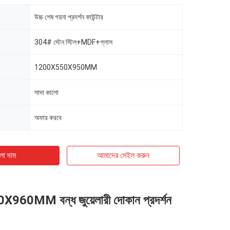
উচ্চ শেষ গয়না প্রদর্শন কাউন্টার
304# স্টেন স্টিল+MDF+গ্লাস
1200X550X950MM
সাদা কালো
অফার করবে
ো দাম
আমাদের মেইল ​​করুন
60MM বন্ধ জুয়েলারী দোকান প্রদর্শন