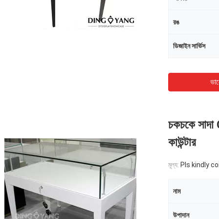
রঙ
ডিজাইন সার্ভিস
ভাল
চকচকে সাদা 
কাউন্টার
মূল্য:
Pls kindly c
নাম
উপাদান