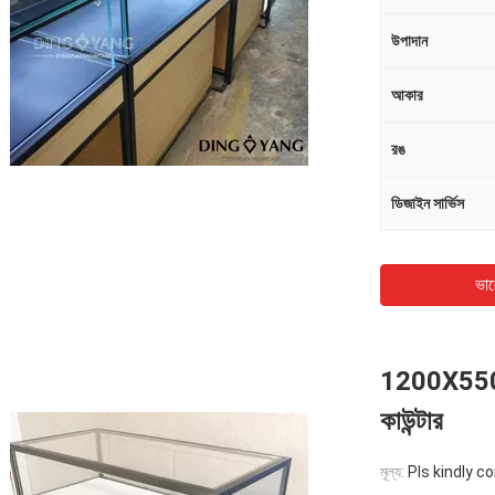
উপাদান
আকার
রঙ
ডিজাইন সার্ভিস
ভাল
1200X550X9
কাউন্টার
মূল্য:
Pls kindly c