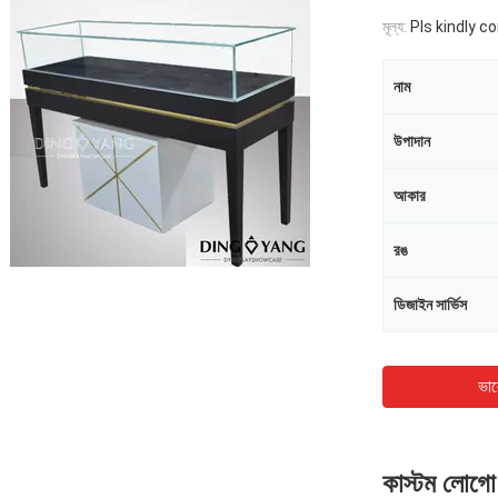
মূল্য:
Pls kindly c
নাম
উপাদান
আকার
রঙ
ডিজাইন সার্ভিস
ভাল
কাস্টম লোগো শ