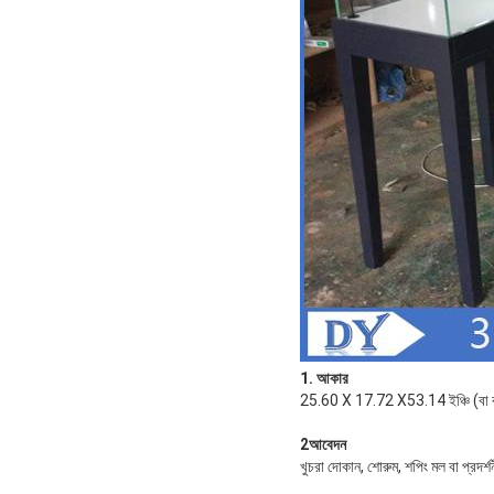
1. আকার
25.60 X 17.72 X53.14 ইঞ্চি (বা 
2আবেদন
খুচরা দোকান, শোরুম, শপিং মল বা প্রদর্শ