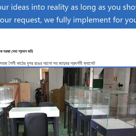
কে দরজা সেবা প্রদান করি
সহজ শৈলী কাঠের ধূসর রঙের আলো সহ জাদুঘর প্রদর্শনী ক্যাসেট