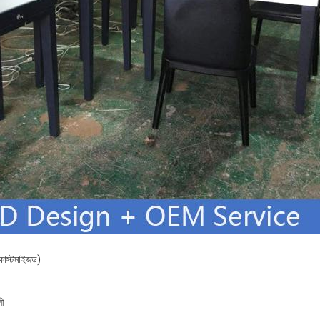
কাস্টমাইজড)
নী