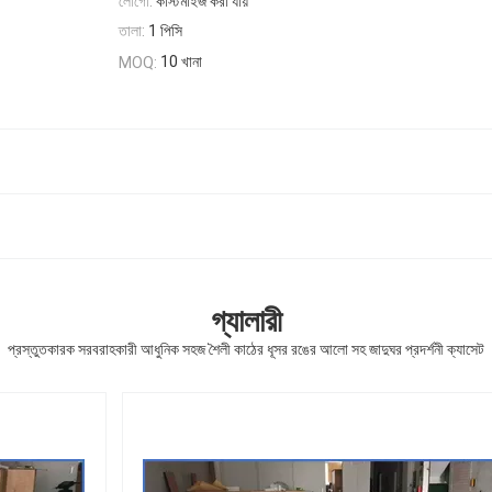
লোগো:
কাস্টমাইজ করা যায়
তালা:
1 পিসি
10 খানা
MOQ:
গ্যালারী
প্রস্তুতকারক সরবরাহকারী আধুনিক সহজ শৈলী কাঠের ধূসর রঙের আলো সহ জাদুঘর প্রদর্শনী ক্যাসেট