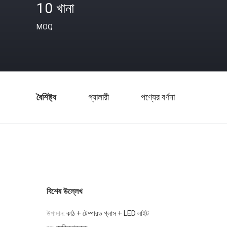
10 খানা
MOQ
বৈশিষ্ট্য
গ্যালারী
পণ্যের বর্ণনা
বিশেষ উল্লেখ
উপাদান:
কাঠ + টেম্পারড গ্লাস + LED লাইট