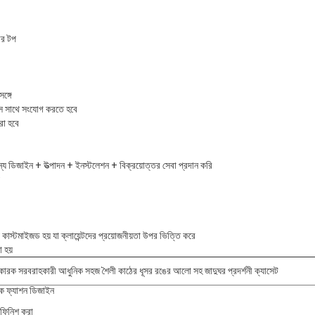
ার টপ
সঙ্গে
 উৎস সাথে সংযোগ করতে হবে
রা হবে
ন্য ডিজাইন + উত্পাদন + ইনস্টলেশন + বিক্রয়োত্তর সেবা প্রদান করি
 কাস্টমাইজড হয় যা ক্লায়েন্টদের প্রয়োজনীয়তা উপর ভিত্তি করে
া হয়
তকারক সরবরাহকারী আধুনিক সহজ শৈলী কাঠের ধূসর রঙের আলো সহ জাদুঘর প্রদর্শনী ক্যাসেট
ক ফ্যাশন ডিজাইন
ফিনিশ করা