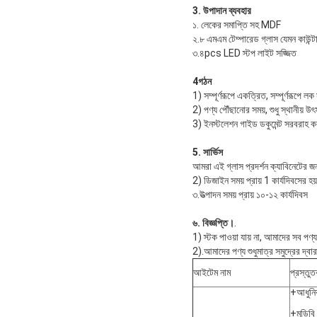
3. উপাদান ব্যবহার
১. লেকের সমাপ্তি সহ MDF
২.৮ এমএম টেম্পারেড গ্লাস যেমন কাউন্ট
৩.৪pcs LED স্টপ লাইট সজ্জিত
4গঠন
1) সম্পূর্ণরূপে একত্রিত, সম্পূর্ণরূপে লক 
2) পণ্য পৌঁছানোর সময়, শুধু স্থানীয়
3) ইনস্টলেশন গাইড ডকুমেন্ট সরবরাহ ক
5. সার্ভিস
আমরা এই গ্লাস প্রদর্শন ক্যাবিনেটের জ
2) ডিজাইন সময় প্রায় 1 কার্যদিবসের হয়
৩.উত্পাদন সময় প্রায় ১০-১২ কার্যদিবস
৬. বিজ্ঞপ্তি।
.
1) স্টক পাওয়া যায় না, আমাদের সব পণ্য
2).আমাদের পণ্য শুধুমাত্র সমুদ্রের দ্বার
আইটেম নাম
প্রস্তু
+আধুনি
+মডিবি 