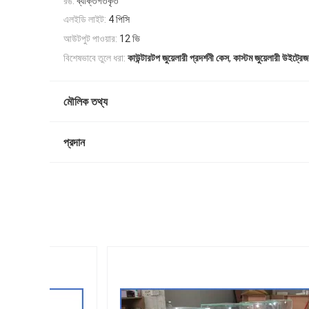
রঙ:
ব্যক্তিগতকৃত
এলইডি লাইট:
4 পিসি
আউটপুট পাওয়ার:
12 ভি
,
বিশেষভাবে তুলে ধরা:
কাউন্টারটপ জুয়েলারী প্রদর্শনী কেস
কাস্টম জুয়েলারী উইট্রেজ
মৌলিক তথ্য
প্রদান