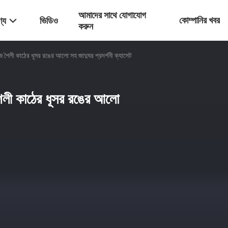
আমাদের সাথে যোগাযোগ
কোম্পানির খবর
্য
ভিডিও
করুন
শৈলী কাঠের ধূসর রঙের আলো সহ জাদুঘর প্রদর্শনী ক্যাসেট
ৈলী কাঠের ধূসর রঙের আলো