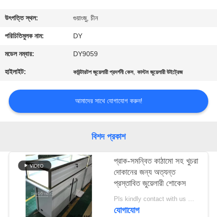
গুণমান
উৎপত্তি স্থল:
গুয়াংজু, চীন
নিয়ন্ত্রণ
পরিচিতিমুলক নাম:
DY
মডেল নম্বার:
DY9059
একটি
হাইলাইট:
,
কাউন্টারটপ জুয়েলারী প্রদর্শনী কেস
কাস্টম জুয়েলারী উইট্রেজ
উদ্ধৃতি
অনুরোধ
আমাদের সাথে যোগাযোগ করুন!
করুন
বিশদ প্রকাশ
COMPANY
প্রাক-সমন্বিত কাঠামো সহ খুচরা
NEWS
দোকানের জন্য অত্যন্ত
প্রস্তাবিত জুয়েলারী শোকেস
সাইট
Pls kindly contact with us MOQ:1 দোকান বা 5 সেট / গহনার দোকান আসবাবপত্র
ম্যাপ
যোগাযোগ