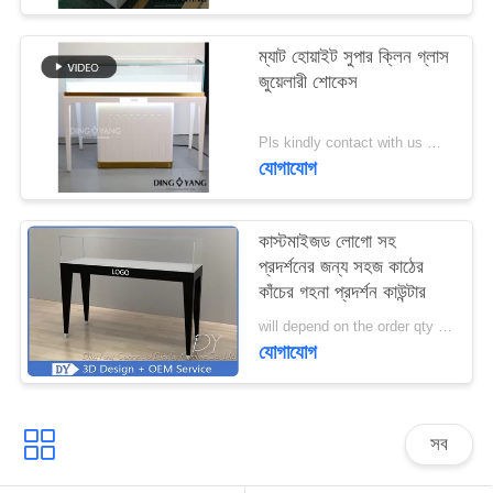
PRIVACY
ম্যাট হোয়াইট সুপার ক্লিন গ্লাস
জুয়েলারী শোকেস
POLICY
Pls kindly contact with us MOQ:1 দোকান বা 5 সেট / গহনার দোকান আসবাবপত্র
যোগাযোগ
কাস্টমাইজড লোগো সহ
প্রদর্শনের জন্য সহজ কাঠের
কাঁচের গহনা প্রদর্শন কাউন্টার
will depend on the order qty MOQ:10 পিসি / জুয়েলারী ডিসপ্লে কাউন্টার
যোগাযোগ
সব