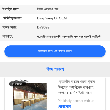
গুণমান
উৎপত্তি স্থল:
চীনের গুয়াংঝো শহর
নিয়ন্ত্রণ
পরিচিতিমুলক নাম:
Ding Yang Or OEM
মডেল নম্বার:
DY9099
একটি
হাইলাইট:
,
জুয়েলারী শোকেস প্রদর্শনী
দোকানগুলির জন্য গয়না প্রদর্শনী ক্যাবিনেট
উদ্ধৃতি
অনুরোধ
আমাদের সাথে যোগাযোগ করুন!
করুন
বিশদ প্রকাশ
COMPANY
ফ্রেমহীন কাঠের গয়না গ্লাস
NEWS
ডিসপ্লে ক্যাবিনেট কারখানা,
পেশাদার কাস্টম তৈরি গয়না
সাইট
শোকেস প্রস্তুতকারক
Pls kindly contact with us MOQ:1 দোকান বা 5 সেট / লাক্সারি জুয়েলারী স্টোর ফার্নিচার
ম্যাপ
যোগাযোগ