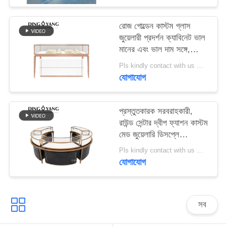
PRIVACY
রোজ গোল্ডেন কাস্টম গ্লাস
জুয়েলারী প্রদর্শন ক্যাবিনেট ভাল
POLICY
মানের এবং ভাল দাম সঙ্গে,
শোকেস কারখানা সরাসরি বিক্রি
Pls kindly contact with us MOQ:1 দোকান বা 5 সেট / লাক্সারি জুয়েলারী স্টোর ফার্নিচার
যোগাযোগ
প্রস্তুতকারক সরবরাহকারী,
রাউন্ড সেন্টার দ্বীপ ফ্যাশন কাস্টম
মেড জুয়েলারি ডিসপ্লে
ক্যাবিনেট, গ্লাস টপ জুয়েলারী
Pls kindly contact with us MOQ:1 দোকান বা 5 সেট
ভিজ্যুয়ালিজ
যোগাযোগ
সব