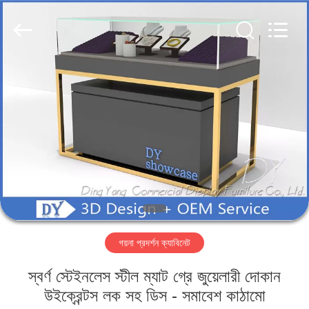
Yang
Commercial
Display
Furniture
Co.,
Ltd..
All
Rights
বাড়ি
Reserved.
পণ্য
ভিডিও
আমাদের
সম্বন্ধে
গয়না প্রদর্শন ক্যাবিনেট
কারখানা
স্বর্ণ স্টেইনলেস স্টীল ম্যাট গ্রে জুয়েলারী দোকান
পরিদর্শন
উইক্রেন্টস লক সহ ডিস - সমাবেশ কাঠামো