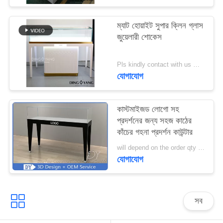
PRIVACY
ম্যাট হোয়াইট সুপার ক্লিন গ্লাস
জুয়েলারী শোকেস
POLICY
Pls kindly contact with us MOQ:1 দোকান বা 5 সেট / গহনার দোকান আসবাবপত্র
যোগাযোগ
কাস্টমাইজড লোগো সহ
প্রদর্শনের জন্য সহজ কাঠের
কাঁচের গহনা প্রদর্শন কাউন্টার
will depend on the order qty MOQ:10 পিসি / জুয়েলারী ডিসপ্লে কাউন্টার
যোগাযোগ
সব