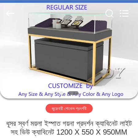
Yang
Commercial
Display
Furniture
Co.,
Ltd..
All
Rights
বাড়ি
Reserved.
পণ্য
ভিডিও
আমাদের
সম্বন্ধে
জুয়েলারী শোকেস প্রদর্শনী
কারখানা
ধূসর স্বর্ণ ময়লা ইস্পাত গয়না প্রদর্শন ক্যাবিনেট লাইট
পরিদর্শন
সহ ভিউ ক্যাবিনেট 1200 X 550 X 950MM