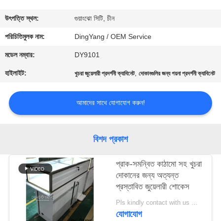
গুণমান
উৎপত্তি স্থল:
গুয়াংঝো সিটি, চীন
নিয়ন্ত্রণ
পরিচিতিমুলক নাম:
DingYang / OEM Service
মডেল নম্বার:
DY9101
একটি
হাইলাইট:
,
খুচরা জুয়েলারী প্রদর্শনী ক্যাবিনেট
দোকানগুলির জন্য গয়না প্রদর্শনী ক্যাবিনেট
উদ্ধৃতি
অনুরোধ
আমাদের সাথে যোগাযোগ করুন!
করুন
বিশদ প্রকাশ
COMPANY
প্রাক-সমন্বিত কাঠামো সহ খুচরা
NEWS
দোকানের জন্য অত্যন্ত
প্রস্তাবিত জুয়েলারী শোকেস
সাইট
Pls kindly contact with us MOQ:1 দোকান বা 5 সেট / গহনার দোকান আসবাবপত্র
ম্যাপ
যোগাযোগ