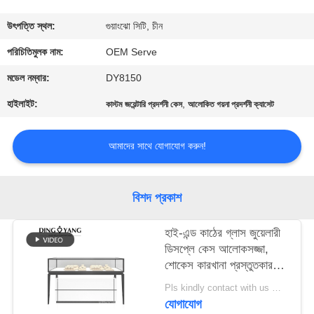
গুণমান
উৎপত্তি স্থল:
গুয়াংঝো সিটি, চীন
নিয়ন্ত্রণ
পরিচিতিমুলক নাম:
OEM Serve
মডেল নম্বার:
DY8150
একটি
হাইলাইট:
,
কাস্টম জয়েন্টারি প্রদর্শনী কেস
আলোকিত গয়না প্রদর্শনী ক্যাসেট
উদ্ধৃতি
অনুরোধ
আমাদের সাথে যোগাযোগ করুন!
করুন
বিশদ প্রকাশ
COMPANY
হাই-এন্ড কাঠের গ্লাস জুয়েলারী
NEWS
ডিসপ্লে কেস আলোকসজ্জা,
শোকেস কারখানা প্রস্তুতকারক,
সাইট
সাশ্রয়ী মূল্যের মূল্য সঙ্গে উচ্চ
Pls kindly contact with us MOQ:1 দোকান বা 5 সেট / লাক্সারি জুয়েলারী স্টোর ফার্নিচার
মানের
ম্যাপ
যোগাযোগ