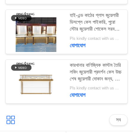
PRIVACY
হাই-এন্ড কাঠের গ্লাস জুয়েলারী
ডিসপ্লে কেস পাইকারি, পুরো
POLICY
স্টোর জুয়েলারী শোকেস সরবরাহ
করুন 3 ডি ডিজাইনিং পরিষেবা
Pls kindly contact with us MOQ:1 দোকান বা 5 সেট / লাক্সারি জুয়েলারী স্টোর ফার্নিচার
যোগাযোগ
কারখানার বাণিজ্যিক কাস্টম তৈরি
লকিং জুয়েলারী প্রদর্শন কেস উচ্চ
শেষ জুয়েলারী দোকান জন্য, উচ্চ
মানের উপাদান থেকে তৈরি
Pls kindly contact with us MOQ:1 দোকান বা 5 সেট / লাক্সারি জুয়েলারী স্টোর ফার্নিচার
যোগাযোগ
সব