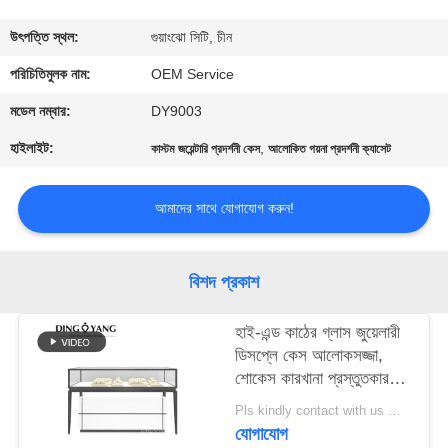
গুণমান
উৎপত্তি স্থল:
গুয়াংঝো সিটি, চীন
নিয়ন্ত্রণ
পরিচিতিমুলক নাম:
OEM Service
মডেল নম্বার:
DY9003
একটি
হাইলাইট:
,
কাস্টম জয়েন্টারি প্রদর্শনী কেস
আলোকিত গয়না প্রদর্শনী ক্যাসেট
উদ্ধৃতি
অনুরোধ
আমাদের সাথে যোগাযোগ করুন!
করুন
বিশদ প্রকাশ
COMPANY
হাই-এন্ড কাঠের গ্লাস জুয়েলারী
NEWS
ডিসপ্লে কেস আলোকসজ্জা,
শোকেস কারখানা প্রস্তুতকারক,
সাইট
সাশ্রয়ী মূল্যের মূল্য সঙ্গে উচ্চ
Pls kindly contact with us MOQ:1 দোকান বা 5 সেট / লাক্সারি জুয়েলারী স্টোর ফার্নিচার
মানের
ম্যাপ
যোগাযোগ