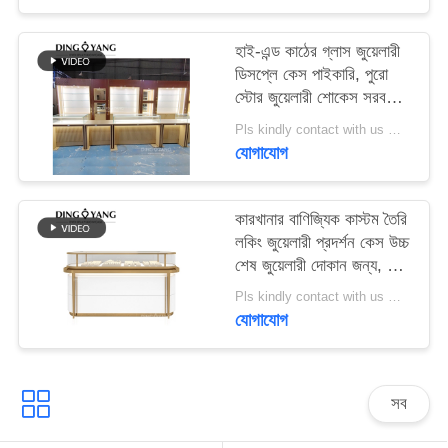
PRIVACY
হাই-এন্ড কাঠের গ্লাস জুয়েলারী
ডিসপ্লে কেস পাইকারি, পুরো
POLICY
স্টোর জুয়েলারী শোকেস সরবরাহ
করুন 3 ডি ডিজাইনিং পরিষেবা
Pls kindly contact with us MOQ:1 দোকান বা 5 সেট / লাক্সারি জুয়েলারী স্টোর ফার্নিচার
যোগাযোগ
কারখানার বাণিজ্যিক কাস্টম তৈরি
লকিং জুয়েলারী প্রদর্শন কেস উচ্চ
শেষ জুয়েলারী দোকান জন্য, উচ্চ
মানের উপাদান থেকে তৈরি
Pls kindly contact with us MOQ:1 দোকান বা 5 সেট / লাক্সারি জুয়েলারী স্টোর ফার্নিচার
যোগাযোগ
সব