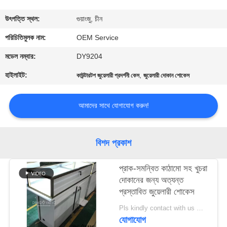
গুণমান
উৎপত্তি স্থল:
গুয়াংজু, চীন
নিয়ন্ত্রণ
পরিচিতিমুলক নাম:
OEM Service
মডেল নম্বার:
DY9204
একটি
হাইলাইট:
,
কাউন্টারটপ জুয়েলারী প্রদর্শনী কেস
জুয়েলারী দোকান শোকেস
উদ্ধৃতি
অনুরোধ
আমাদের সাথে যোগাযোগ করুন!
করুন
বিশদ প্রকাশ
COMPANY
প্রাক-সমন্বিত কাঠামো সহ খুচরা
NEWS
দোকানের জন্য অত্যন্ত
প্রস্তাবিত জুয়েলারী শোকেস
সাইট
Pls kindly contact with us MOQ:1 দোকান বা 5 সেট / গহনার দোকান আসবাবপত্র
ম্যাপ
যোগাযোগ