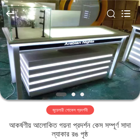
Yang
Commercial
Display
Furniture
Co.,
Ltd..
All
Rights
বাড়ি
Reserved.
পণ্য
ভিডিও
আমাদের
সম্বন্ধে
জুয়েলারী শোকেস প্রদর্শনী
কারখানা
আকর্ষণীয় আলোকিত গয়না প্রদর্শন কেস সম্পূর্ণ সাদা
পরিদর্শন
ল্যাকার রঙ পৃষ্ঠ