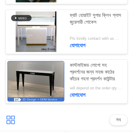
PRIVACY
ম্যাট হোয়াইট সুপার ক্লিন গ্লাস
জুয়েলারী শোকেস
POLICY
Pls kindly contact with us MOQ:1 দোকান বা 5 সেট / গহনার দোকান আসবাবপত্র
যোগাযোগ
কাস্টমাইজড লোগো সহ
প্রদর্শনের জন্য সহজ কাঠের
কাঁচের গহনা প্রদর্শন কাউন্টার
will depend on the order qty MOQ:10 পিসি / জুয়েলারী ডিসপ্লে কাউন্টার
যোগাযোগ
সব