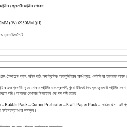
কাউন্টার / জুয়েলারী কাউন্টার শোকেস
X550MM ((W) X950MM ((H)
ড গ্লাস দিয়ে তৈরি
ট, টেম্পারেড গ্লাস, সলিড কাঠ, অ্যাক্রিলিক, অ্যালুমিনিয়াম, হার্ডওয়্যার, এলইডি বা হালোজেন লাইট
টার এবং প্রদর্শনী, খুচরা দোকান কাউন্টার এবং প্রদর্শনী, খুচরা উইজেট কিওস্ক, জুয়েলারী কাউন্টার নকশা
াহ করি। আমাদের পেশাদার ডিজাইনার এবং দক্ষ কর্মী রয়েছে।
otton→Bubble Pack→Corner Protector→Kraft Paper Pack→ কাঠের বাক্স। এই প্যাকে
 বা ক্ষতিগ্রস্ত হওয়া অসম্ভব।