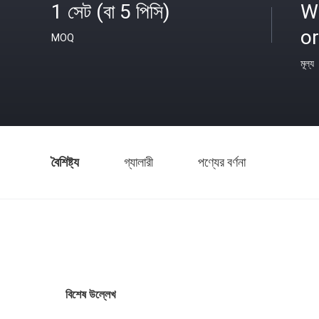
1 সেট (বা 5 পিসি)
Wi
or
MOQ
মূল্য
বৈশিষ্ট্য
গ্যালারী
পণ্যের বর্ণনা
বিশেষ উল্লেখ