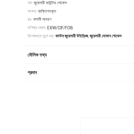
নাম:
জুয়েলারী কাউন্টার শোকেস
আকার:
ব্যক্তিগতকৃত
রঙ:
বাদামী আবরণ
বাণিজ্য মেয়াদ:
EXW/CIF/FOB
,
বিশেষভাবে তুলে ধরা:
কাস্টম জুয়েলারী উইট্রেজ
জুয়েলারী দোকান শোকেস
মৌলিক তথ্য
প্রদান