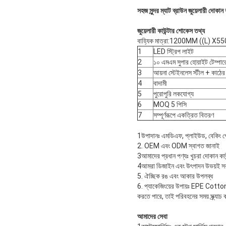
সহজ সুন্দর ম্যাট ব্রাউন জুয়েলারী দোকান 
জুয়েলারী কাউন্টার শোকেস তথ্য
বাহ্যিক মাত্রা:1200MM ((L) 
1
LED স্ট্রিপ লাইট
2
১০ এমএম সুপার হোয়াইট টেম্পারে
3
আয়না স্টেইনলেস স্টীল + কাঠের
4
বাদামী
5
পুরোপুরি লকযোগ্য
6
MOQ 5 পিসি
7
সম্পূর্ণরূপে একত্রিত বিতরণ
1উপাদানঃ এমডিএফ, প্লাইউড, বেকিং পেইন্
2. OEM এবং ODM স্বাগত জানাই
3আমাদের প্রধান পণ্যঃ খুচরা দোকান কাউন্
4আমরা ডিজাইন এবং উৎপাদন উভয়ই সরবর
5. ঐচ্ছিক রঙ এবং আকার উপলব্ধ
6. প্যাকেজিংয়ের উপায়ঃ EPE C
করতে পারে, তাই পরিবহনের সময় স্ক্র্যাচ
আমাদের সেবা