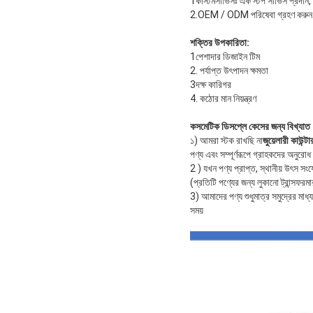
1কাস্টমসার্ভিসঃ এক স্টপ সার্ভিস প্রদা
2.OEM / ODM পরিষেবা গ্রহণ করুন.
শক্তির উপকারিতা:
1পেশাদার ডিজাইন টিম
2. পর্যাপ্ত উৎপাদন ক্ষমতা
3দক্ষ কারিগর
4. কঠোর মান নিয়ন্ত্রণ
কসমেটিক ডিসপ্লে কেসের জন্য বিখ্যাত
১) আমরা স্টক রাখছি না
জুয়েলারী কাউন্
পণ্য এবং সম্পূর্ণরূপে গ্রাহকদের অনুরোধ
2 ) যখন পণ্য প্রাপ্ত, স্থানীয় উৎস 
(প্রতিটি পণ্যের জন্য লুকানো ট্রান্সফরমা
3) আমাদের পণ্য শুধুমাত্র সমুদ্রের মাধ্
সময়