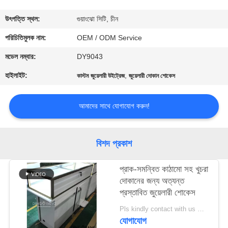
গুণমান
উৎপত্তি স্থল:
গুয়াংঝো সিটি, চীন
নিয়ন্ত্রণ
পরিচিতিমুলক নাম:
OEM / ODM Service
মডেল নম্বার:
DY9043
একটি
হাইলাইট:
,
কাস্টম জুয়েলারী উইট্রেজ
জুয়েলারী দোকান শোকেস
উদ্ধৃতি
অনুরোধ
আমাদের সাথে যোগাযোগ করুন!
করুন
বিশদ প্রকাশ
COMPANY
প্রাক-সমন্বিত কাঠামো সহ খুচরা
NEWS
দোকানের জন্য অত্যন্ত
প্রস্তাবিত জুয়েলারী শোকেস
সাইট
Pls kindly contact with us MOQ:1 দোকান বা 5 সেট / গহনার দোকান আসবাবপত্র
ম্যাপ
যোগাযোগ