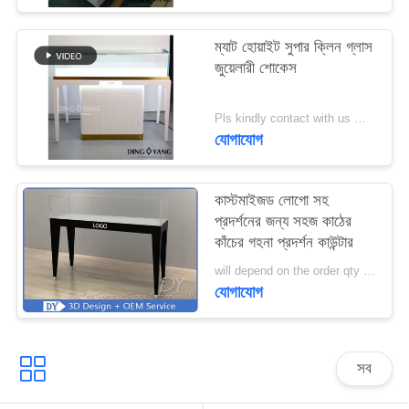
PRIVACY
ম্যাট হোয়াইট সুপার ক্লিন গ্লাস
জুয়েলারী শোকেস
POLICY
Pls kindly contact with us MOQ:1 দোকান বা 5 সেট / গহনার দোকান আসবাবপত্র
যোগাযোগ
কাস্টমাইজড লোগো সহ
প্রদর্শনের জন্য সহজ কাঠের
কাঁচের গহনা প্রদর্শন কাউন্টার
will depend on the order qty MOQ:10 পিসি / জুয়েলারী ডিসপ্লে কাউন্টার
যোগাযোগ
সব