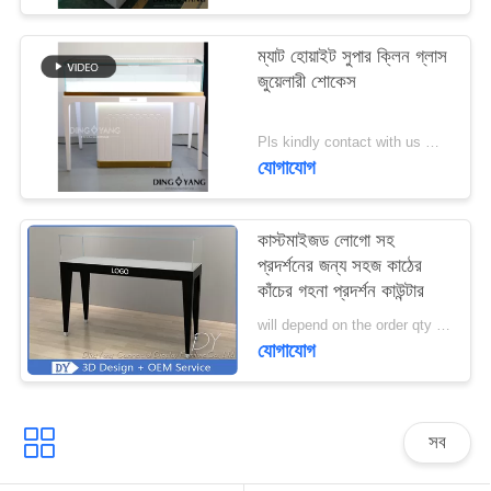
PRIVACY
ম্যাট হোয়াইট সুপার ক্লিন গ্লাস
জুয়েলারী শোকেস
POLICY
Pls kindly contact with us MOQ:1 দোকান বা 5 সেট / গহনার দোকান আসবাবপত্র
যোগাযোগ
কাস্টমাইজড লোগো সহ
প্রদর্শনের জন্য সহজ কাঠের
কাঁচের গহনা প্রদর্শন কাউন্টার
will depend on the order qty MOQ:10 পিসি / জুয়েলারী ডিসপ্লে কাউন্টার
যোগাযোগ
সব