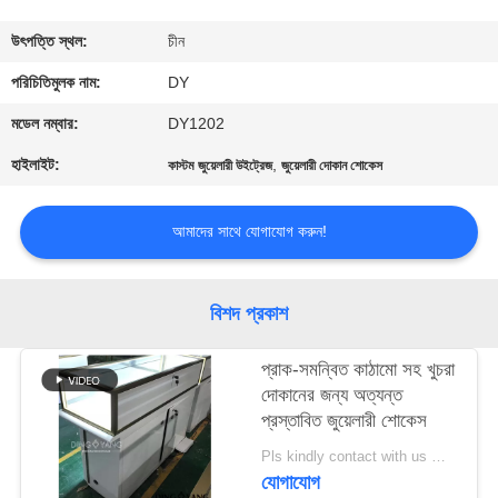
গুণমান
উৎপত্তি স্থল:
চীন
নিয়ন্ত্রণ
পরিচিতিমুলক নাম:
DY
মডেল নম্বার:
DY1202
একটি
হাইলাইট:
,
কাস্টম জুয়েলারী উইট্রেজ
জুয়েলারী দোকান শোকেস
উদ্ধৃতি
অনুরোধ
আমাদের সাথে যোগাযোগ করুন!
করুন
বিশদ প্রকাশ
COMPANY
প্রাক-সমন্বিত কাঠামো সহ খুচরা
NEWS
দোকানের জন্য অত্যন্ত
প্রস্তাবিত জুয়েলারী শোকেস
সাইট
Pls kindly contact with us MOQ:1 দোকান বা 5 সেট / গহনার দোকান আসবাবপত্র
ম্যাপ
যোগাযোগ