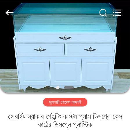
Yang
Commercial
Display
Furniture
Co.,
Ltd..
All
Rights
বাড়ি
Reserved.
পণ্য
ভিডিও
আমাদের
সম্বন্ধে
জুয়েলারী শোকেস প্রদর্শনী
কারখানা
হোয়াইট ল্যাকার পেইন্টিং কাস্টম গ্লাস ডিসপ্লে কেস
পরিদর্শন
কাঠের ডিসপ্লে প্লাস্টিক