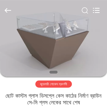
Yang
Commercial
Display
Furniture
Co.,
Ltd..
All
Rights
বাড়ি
Reserved.
পণ্য
ভিডিও
আমাদের
সম্বন্ধে
জুয়েলারী শোকেস প্রদর্শনী
কারখানা
ছোট কাস্টম গ্লাস ডিসপ্লে কেস কাঠের নির্মাণ ব্রাউন
পরিদর্শন
সে-মি গ্লস লেকের সাথে শেষ