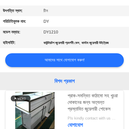
গুণমান
উৎপত্তি স্থল:
চীন
নিয়ন্ত্রণ
পরিচিতিমুলক নাম:
DY
মডেল নম্বার:
DY1210
একটি
হাইলাইট:
,
কাউন্টারটপ জুয়েলারী প্রদর্শনী কেস
কাস্টম জুয়েলারী উইট্রেজ
উদ্ধৃতি
অনুরোধ
আমাদের সাথে যোগাযোগ করুন!
করুন
বিশদ প্রকাশ
COMPANY
প্রাক-সমন্বিত কাঠামো সহ খুচরা
NEWS
দোকানের জন্য অত্যন্ত
প্রস্তাবিত জুয়েলারী শোকেস
সাইট
Pls kindly contact with us MOQ:1 দোকান বা 5 সেট / গহনার দোকান আসবাবপত্র
ম্যাপ
যোগাযোগ