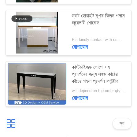
PRIVACY
ম্যাট হোয়াইট সুপার ক্লিন গ্লাস
জুয়েলারী শোকেস
POLICY
Pls kindly contact with us MOQ:1 দোকান বা 5 সেট / গহনার দোকান আসবাবপত্র
যোগাযোগ
কাস্টমাইজড লোগো সহ
প্রদর্শনের জন্য সহজ কাঠের
কাঁচের গহনা প্রদর্শন কাউন্টার
will depend on the order qty MOQ:10 পিসি / জুয়েলারী ডিসপ্লে কাউন্টার
যোগাযোগ
সব