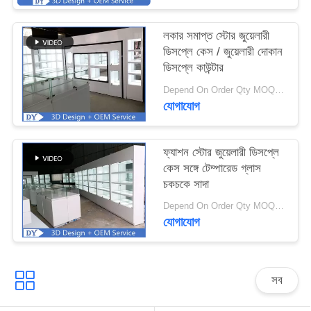
PRIVACY
লকার সমাপ্ত স্টোর জুয়েলারী
ডিসপ্লে কেস / জুয়েলারী দোকান
POLICY
ডিসপ্লে কাউন্টার
Depend On Order Qty MOQ:5 পিসি বা পুরো শোরুম/ দোকান
যোগাযোগ
ফ্যাশন স্টোর জুয়েলারী ডিসপ্লে
কেস সঙ্গে টেম্পারেড গ্লাস
চকচকে সাদা
Depend On Order Qty MOQ:1 প্রকল্প বা 5 পিসি
যোগাযোগ
সব