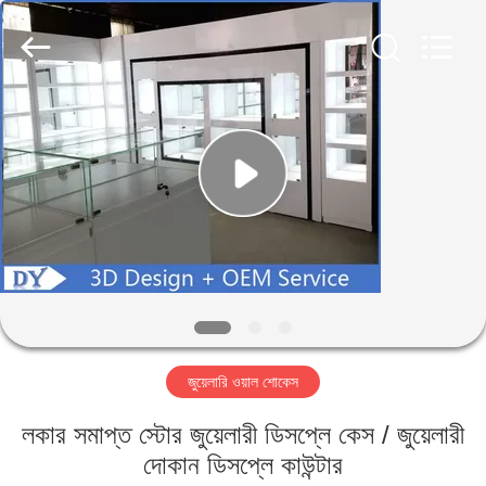
Yang
Commercial
Display
Furniture
Co.,
Ltd..
All
Rights
বাড়ি
Reserved.
পণ্য
ভিডিও
আমাদের
সম্বন্ধে
জুয়েলারি ওয়াল শোকেস
কারখানা
লকার সমাপ্ত স্টোর জুয়েলারী ডিসপ্লে কেস / জুয়েলারী
পরিদর্শন
দোকান ডিসপ্লে কাউন্টার