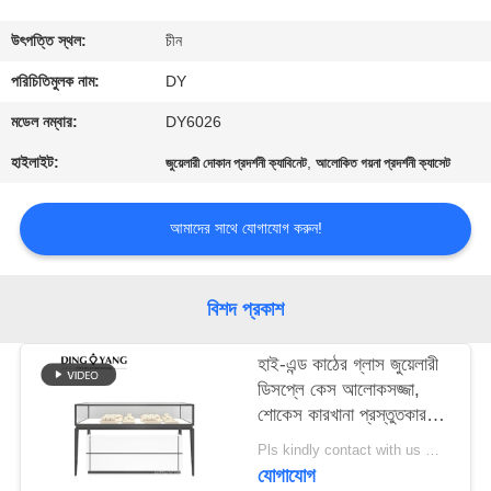
গুণমান
উৎপত্তি স্থল:
চীন
নিয়ন্ত্রণ
পরিচিতিমুলক নাম:
DY
মডেল নম্বার:
DY6026
একটি
হাইলাইট:
,
জুয়েলারী দোকান প্রদর্শনী ক্যাবিনেট
আলোকিত গয়না প্রদর্শনী ক্যাসেট
উদ্ধৃতি
অনুরোধ
আমাদের সাথে যোগাযোগ করুন!
করুন
বিশদ প্রকাশ
COMPANY
হাই-এন্ড কাঠের গ্লাস জুয়েলারী
NEWS
ডিসপ্লে কেস আলোকসজ্জা,
শোকেস কারখানা প্রস্তুতকারক,
সাইট
সাশ্রয়ী মূল্যের মূল্য সঙ্গে উচ্চ
Pls kindly contact with us MOQ:1 দোকান বা 5 সেট / লাক্সারি জুয়েলারী স্টোর ফার্নিচার
মানের
ম্যাপ
যোগাযোগ