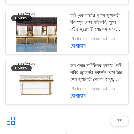
PRIVACY
হাই-এন্ড কাঠের গ্লাস জুয়েলারী
ডিসপ্লে কেস পাইকারি, পুরো
POLICY
স্টোর জুয়েলারী শোকেস সরবরাহ
করুন 3 ডি ডিজাইনিং পরিষেবা
Pls kindly contact with us MOQ:1 দোকান বা 5 সেট / লাক্সারি জুয়েলারী স্টোর ফার্নিচার
যোগাযোগ
কারখানার বাণিজ্যিক কাস্টম তৈরি
লকিং জুয়েলারী প্রদর্শন কেস উচ্চ
শেষ জুয়েলারী দোকান জন্য, উচ্চ
মানের উপাদান থেকে তৈরি
Pls kindly contact with us MOQ:1 দোকান বা 5 সেট / লাক্সারি জুয়েলারী স্টোর ফার্নিচার
যোগাযোগ
সব