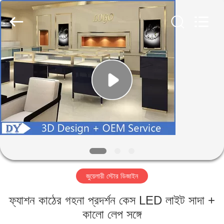
Yang
Commercial
Display
Furniture
Co.,
Ltd..
All
Rights
বাড়ি
Reserved.
পণ্য
ভিডিও
আমাদের
সম্বন্ধে
জুয়েলারী স্টোর ডিজাইন
কারখানা
ফ্যাশন কাঠের গহনা প্রদর্শন কেস LED লাইট সাদা +
পরিদর্শন
কালো লেপ সঙ্গে