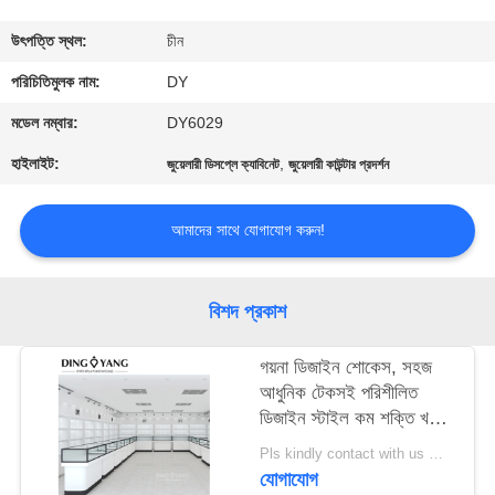
গুণমান
উৎপত্তি স্থল:
চীন
নিয়ন্ত্রণ
পরিচিতিমুলক নাম:
DY
মডেল নম্বার:
DY6029
একটি
হাইলাইট:
,
জুয়েলারী ডিসপ্লে ক্যাবিনেট
জুয়েলারী কাউন্টার প্রদর্শন
উদ্ধৃতি
অনুরোধ
আমাদের সাথে যোগাযোগ করুন!
করুন
বিশদ প্রকাশ
COMPANY
গয়না ডিজাইন শোকেস, সহজ
NEWS
আধুনিক টেকসই পরিশীলিত
ডিজাইন স্টাইল কম শক্তি খরচ
সাইট
আলো সিস্টেম সঙ্গে
Pls kindly contact with us MOQ:1 দোকান বা 5 সেট
ম্যাপ
যোগাযোগ