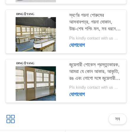
PRIVACY
স্বর্ণের গয়না শোরুমের
আসবাবপত্র, গয়না দোকান,
POLICY
উচ্চ-শেষ শপিং মল, সব ধরনের
শোরুমের জন্য Uage
Pls kindly contact with us MOQ:1 দোকান বা 5 সেট
যোগাযোগ
জুয়েলারী শোকেস প্রস্তুতকারক,
আমরা যে কোন আকার, আকৃতি,
রঙ এবং লোগো সঙ্গে জুয়েলারী
শোকেস সম্পূর্ণরূপে কাস্টমাইজ
Pls kindly contact with us MOQ:1 দোকান বা 5 সেট
করতে পারেন
যোগাযোগ
সব