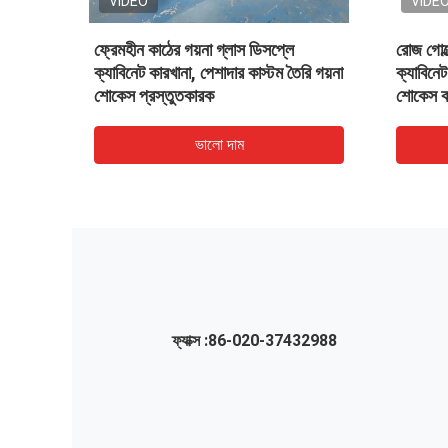
VIDEO
লারী প্রদর্শন
প্রস্তুতকারক সরবরাহকারী, রাউন্ড সেন্টার দ্বীপ
চক
াম সঙ্গে,
ফ্যাশন কাস্টম মেড জুয়েলারি ডিসপ্লে
কে
ক্যাবিনেট, গ্লাস টপ জুয়েলারী ভিজ্যুয়ালিজ
প্
ভালো দাম
ফ্যাক্স :
86-020-37432988