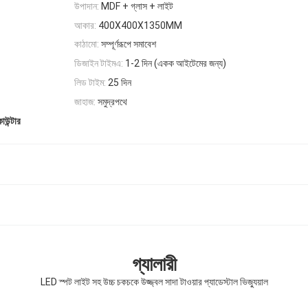
উপাদান:
MDF + গ্লাস + লাইট
আকার:
400X400X1350MM
কাঠামো:
সম্পূর্ণরূপে সমাবেশ
ডিজাইন টাইমএ:
1-2 দিন (একক আইটেমের জন্য)
লিড টাইম:
25 দিন
জাহাজ:
সমুদ্রপথে
কাউন্টার
গ্যালারী
LED স্পট লাইট সহ উচ্চ চকচকে উজ্জ্বল সাদা টাওয়ার প্যাডেস্টাল ভিজ্যুয়াল