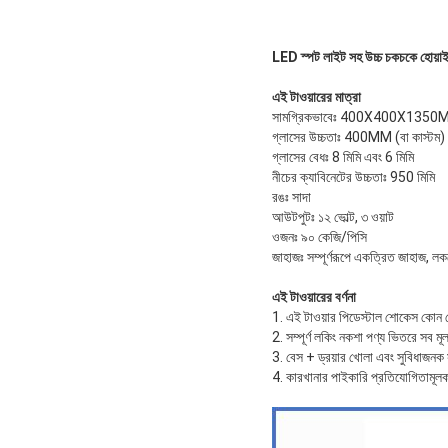
LED স্পট লাইট সহ উচ্চ চকচকে হোয়াই
এই টাওয়ারের মাত্রা
সামগ্রিকভাবেঃ 400X400X135
গ্লাসের উচ্চতাঃ 400MM (বা কাস্টম)
গ্লাসের বেধঃ 8 মিমি এবং 6 মিমি
নীচের ক্যাবিনেটের উচ্চতাঃ 950 মিমি
রঙঃ সাদা
আউটপুটঃ ১২ ভোল্ট, ৩ ওয়াট
ওজনঃ ৯০ কেজি/পিসি
জাহাজঃ সম্পূর্ণরূপে একত্রিত জাহাজ, লক
এই টাওয়ারের বর্ণনা
1. এই টাওয়ার পিডেস্টাল শোকেস কোন শো
2. সম্পূর্ণ লকিং নকশা পণ্য ভিতরে সব মূল
3. বেস + ড্রয়ার খোলা এবং সুবিধাজনক 
4. কারখানার পাইকারি প্রতিযোগিতামূলক 