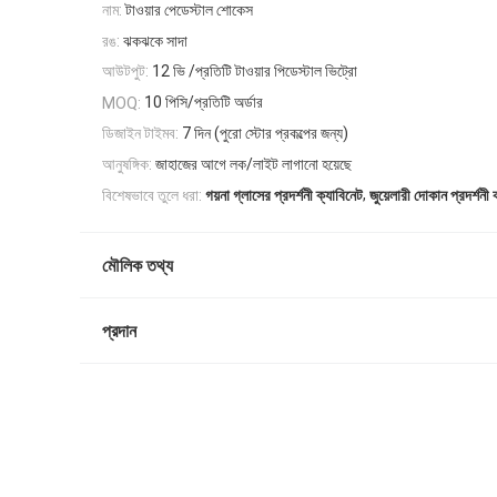
নাম:
টাওয়ার পেডেস্টাল শোকেস
রঙ:
ঝকঝকে সাদা
আউটপুট:
12 ভি /প্রতিটি টাওয়ার পিডেস্টাল ভিট্রো
10 পিসি/প্রতিটি অর্ডার
MOQ:
ডিজাইন টাইমব:
7 দিন (পুরো স্টোর প্রকল্পের জন্য)
আনুষঙ্গিক:
জাহাজের আগে লক/লাইট লাগানো হয়েছে
,
বিশেষভাবে তুলে ধরা:
গয়না গ্লাসের প্রদর্শনী ক্যাবিনেট
জুয়েলারী দোকান প্রদর্শনী 
মৌলিক তথ্য
প্রদান