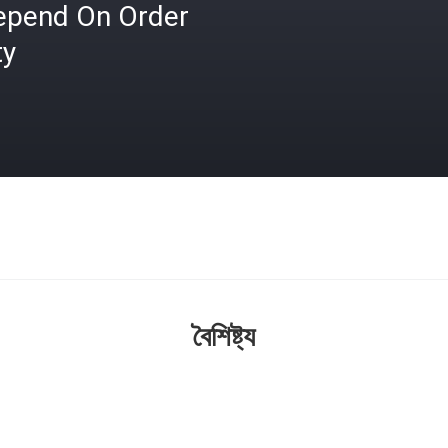
epend On Order
ty
বৈশিষ্ট্য