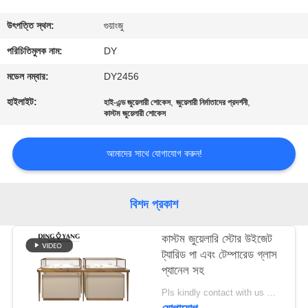
গুণমান
উৎপত্তি স্থল:
গুয়াংজু
নিয়ন্ত্রণ
পরিচিতিমুলক নাম:
DY
মডেল নম্বার:
DY2456
একটি
হাইলাইট:
,
,
হাই-এন্ড জুয়েলারী শোকেস
জুয়েলারী নির্মাতাদের প্রদর্শনী
কাস্টম জুয়েলারী শোকেস
উদ্ধৃতি
অনুরোধ
আমাদের সাথে যোগাযোগ করুন!
করুন
বিশদ প্রকাশ
COMPANY
NEWS
কাস্টম জুয়েলারি স্টোর উইজেট
ট্যারিড পা এবং টেম্পারেড গ্লাস
প্যানেল সহ
সাইট
Pls kindly contact with us MOQ:1 দোকান বা 5 সেট
ম্যাপ