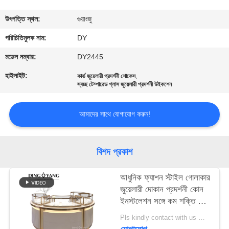
গুণমান
উৎপত্তি স্থল:
গুয়াংজু
নিয়ন্ত্রণ
পরিচিতিমুলক নাম:
DY
মডেল নম্বার:
DY2445
একটি
হাইলাইট:
,
কার্ভ জুয়েলারী প্রদর্শনী শোকেস
স্বচ্ছ টেম্পারেড গ্লাস জুয়েলারী প্রদর্শনী উইকশেন
উদ্ধৃতি
অনুরোধ
আমাদের সাথে যোগাযোগ করুন!
করুন
বিশদ প্রকাশ
COMPANY
NEWS
আধুনিক ফ্যাশন স্টাইল গোলাকার
জুয়েলারী দোকান প্রদর্শনী কোন
ইনস্টলেশন সঙ্গে কম শক্তি খরচ
সাইট
আলো
Pls kindly contact with us MOQ:1 দোকান বা 5 সেট
ম্যাপ