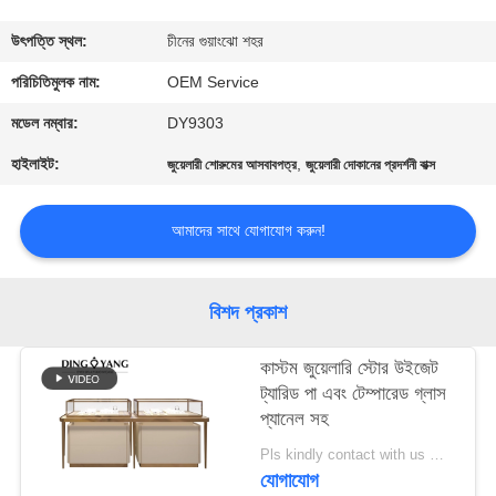
গুণমান
উৎপত্তি স্থল:
চীনের গুয়াংঝো শহর
নিয়ন্ত্রণ
পরিচিতিমুলক নাম:
OEM Service
মডেল নম্বার:
DY9303
একটি
হাইলাইট:
,
জুয়েলারী শোরুমের আসবাবপত্র
জুয়েলারী দোকানের প্রদর্শনী বাক্স
উদ্ধৃতি
অনুরোধ
আমাদের সাথে যোগাযোগ করুন!
করুন
বিশদ প্রকাশ
COMPANY
কাস্টম জুয়েলারি স্টোর উইজেট
NEWS
ট্যারিড পা এবং টেম্পারেড গ্লাস
প্যানেল সহ
সাইট
Pls kindly contact with us MOQ:1 দোকান বা 5 সেট
ম্যাপ
যোগাযোগ