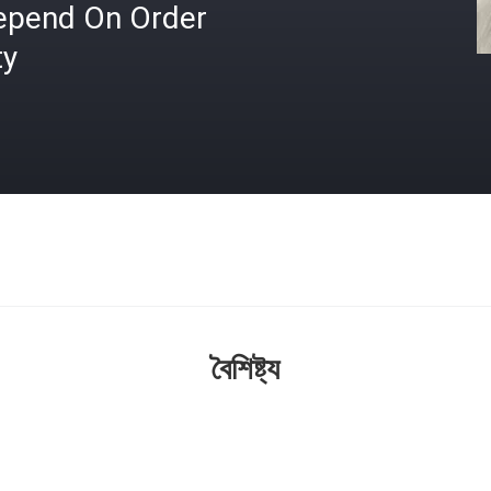
epend On Order
ty
বৈশিষ্ট্য