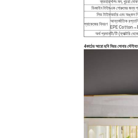
ব্যবহার
শপিং মল, খুচরা দোকা
ডিজাইন টাইম
এক শোরুমের জন্য প্
লিড টাইম
অর্ডার এবং অঙ্কন ন
আন্তর্জাতিক রপ্তান
প্যাকেজের বিবরণ
EPE Cotton→B
অর্থ প্রদান
টি/টি (ফ্যাক্টরি থ
4কাঠের আরো ছবি মিরর সোনার স্টেইনলেস 