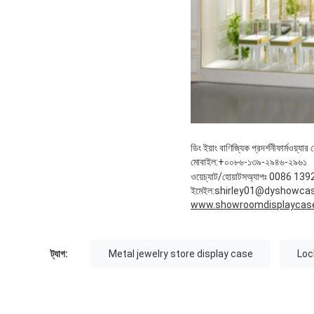
ডিং ইয়াং বাণিজ্যিক প্রদর্শনী
ফার্মওয়্যার
মোবাইল:
+০০৮৬-১৩৯-২৯৪৬-২৯৬১
ওয়েচ্যাট/হোয়াটসঅ্যাপঃ 0086 
ইমেইল:
shirley01@dyshowca
www.showroomdisplaycas
ট্যাগ:
Metal jewelry store display case
Loc