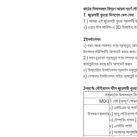
কাঠের বিলাসবহুল মিশ্রণ আয়না স্বর্ণ স্টে
1. জুয়েলারী খুচরো ডিসপ্লে কেস সেবা
1 ) আমরা এই জুয়েলারী খুচরা প্রদর্শনী ক
২) ওয়ান স্টপ সার্ভিস-এ 3D ডিজাইন, উ
2ইনস্টলেশন
১) যখন আধা-সমাপ্ত পণ্য প্রস্তুত, আ
উৎপাদন পরিস্থিতি আপডেট করার জন্য ক্ল
2 ) যখন চূড়ান্ত প্রস্তুত পণ্য সম্পন্ন 
ক্লায়েন্টদের কাছে ছবি আপডেট করুন
৩) বিস্তারিত ইনস্টলেশন প্রবর্তন ডকুমে
৪) পেশাদার ইনস্টলেশন গাইড ক্লায়েন্
3স্বর্ণের স্টেইনলেস স্টীল জুয়েলারী খু
নাম
কাঠের বিলাসবহুল মিশ্
MOQ
1 সেট (সম্পূর্ণ শোর
১) এমডিএফ বা প্ল
উপকরণ ব্যবহার
২) ধাতু স্টেইনলেস স্
৩) টেম্পারিং গ্লা
৪) এলইডি লাইট
৫) অন্যান্য আনুষাঙ্