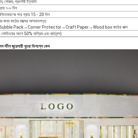
ন, শোরুম, প্রদর্শনী ইত্যাদি
রায় ৭-৮ দিন
িশ্চিতকরণের পরে প্রায় 15 - 20 দিন
ির জন্য কাঠের বাক্সের আসবাবপত্র:
ubble Pack→Corner Protector→Craft Paper→Wood box কাঠের বাক্স
েকে লোডিংয়ের আগে 50% অগ্রিম এবং ব্যালেন্স)
স্টীল জুয়েলারী খুচরা ডিসপ্লে কেস