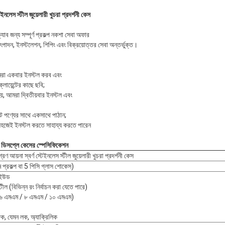
ইনলেস স্টীল জুয়েলারী খুচরা প্রদর্শনী কেস
্যাব জন্য সম্পূর্ণ প্রকল্প নকশা সেবা অফার
ৎপাদন, ইনস্টলেশন, শিপিং এবং বিক্রয়োত্তর সেবা অন্তর্ভুক্ত।
মরা একবার ইনস্টল করব এবং
ায়েন্টের কাছে ছবি;
হয়, আমরা দ্বিতীয়বার ইনস্টল এবং
ন্ট পণ্যের সাথে একসাথে পাঠান;
ট সহজেই ইনস্টল করতে সাহায্য করতে পারেন
চরা ডিসপ্লে কেসের স্পেসিফিকেশন
রণ আয়না স্বর্ণ স্টেইনলেস স্টীল জুয়েলারী খুচরা প্রদর্শনী কেস
ুম প্রকল্প বা 5 পিসি গ্লাস শোকেস)
াইউড
টীল (বিভিন্ন রং নির্বাচন করা যেতে পারে)
স (৬ এমএম / ৮ এমএম / ১০ এমএম)
গিক, যেমন লক, অ্যাক্রিলিক