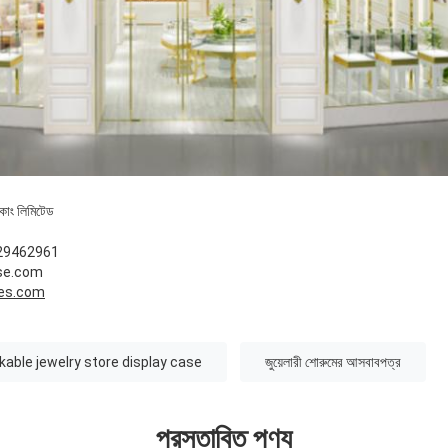
 কোং লিমিটেড
13929462961
se.com
es.com
kable jewelry store display case
জুয়েলারী শোরুমের আসবাবপত্র
প্রস্তাবিত পণ্য