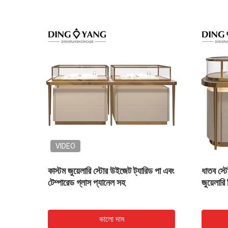
স্তুতকারকদের জন্য কাস্টম
জুয়েলারি স্টোরের জন্য এলইডি লাইট সহ
স / হাই-এন্ড জুয়েলারী শোকেস
কাস্টম তৈরি জুয়েলারী উইক্রেজ
ভালো দাম
ভালো দাম