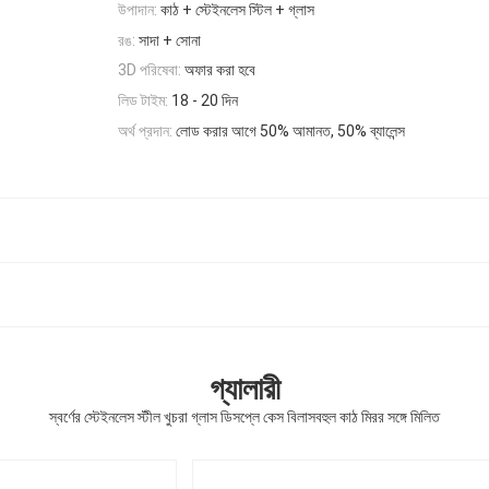
উপাদান:
কাঠ + স্টেইনলেস স্টিল + গ্লাস
রঙ:
সাদা + সোনা
3D পরিষেবা:
অফার করা হবে
লিড টাইম:
18 - 20 দিন
অর্থ প্রদান:
লোড করার আগে 50% আমানত, 50% ব্যালেন্স
গ্যালারী
স্বর্ণের স্টেইনলেস স্টীল খুচরা গ্লাস ডিসপ্লে কেস বিলাসবহুল কাঠ মিরর সঙ্গে মিলিত