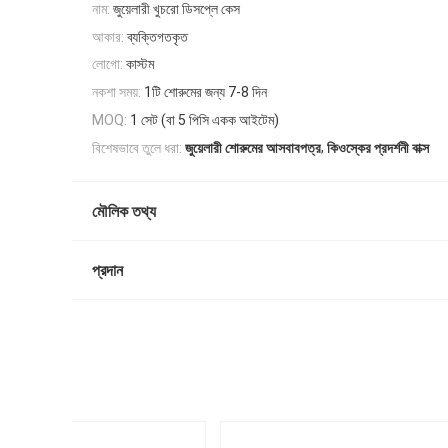
নাম:
জুয়েলারী খুচরো ডিসপ্লে কেস
আকার:
ব্যক্তিগতকৃত
লোগো:
কাস্টম
নকশা সময়:
1টি শোরুমের জন্য 7-8 দিন
1 সেট (বা 5 পিসি একক আইটেম)
MOQ:
,
বিশেষভাবে তুলে ধরা:
জুয়েলারী শোরুমের আসবাবপত্র
কিওস্কের প্রদর্শনী বাক্স
মৌলিক তথ্য
প্রদান